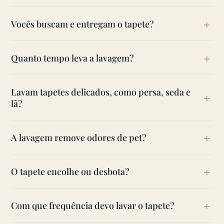
Depende do tipo de fibra e do tamanho (m²). O
Vocês buscam e entregam o tapete?
orçamento é gratuito.
Sim. Retiramos e devolvemos no seu endereço,
Quanto tempo leva a lavagem?
com cuidado no transporte.
Em geral de 2 a 4 dias, incluindo a secagem.
Lavam tapetes delicados, como persa, seda e
lã?
Sim, com processo ajustado a cada fibra para
A lavagem remove odores de pet?
preservar cor e textura.
Na maioria dos casos sim, com produtos que
O tapete encolhe ou desbota?
neutralizam o odor em vez de mascará-lo.
Trabalhamos com o processo adequado a cada
Com que frequência devo lavar o tapete?
fibra justamente para evitar isso.