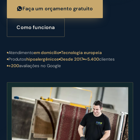
Faça um orçamento gratuito
Como funciona
Atendimento
em domicílio
Tecnologia europeia
Produtos
hipoalergênicos
Desde 2017
+5.400
clientes
+200
avaliações no Google