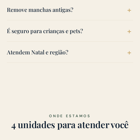
Uso residencial a cada 6 a 12 meses; com pets ou
Remove manchas antigas?
grande circulação, com mais frequência.
Muitas saem; o tempo e o tipo de mancha podem
É seguro para crianças e pets?
limitar a remoção total.
Sim. Produtos hipoalergênicos e biodegradáveis.
Atendem Natal e região?
Sim, Natal, Parnamirim e região.
ONDE ESTAMOS
4 unidades para atender você