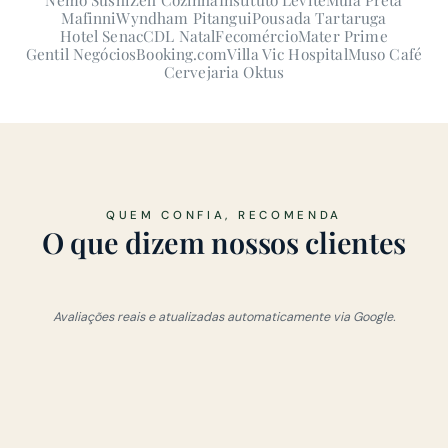
Mafinni
Wyndham Pitangui
Pousada Tartaruga
Hotel Senac
CDL Natal
Fecomércio
Mater Prime
Gentil Negócios
Booking.com
Villa Vic Hospital
Muso Café
Cervejaria Oktus
QUEM CONFIA, RECOMENDA
O que dizem nossos clientes
Avaliações reais e atualizadas automaticamente via Google.