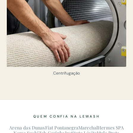
Centrifugação
QUEM CONFIA NA LEWASH
Arena das Dunas
Fiat Pontanegra
Marechal
Hermes SPA
Nemo Sushi
Zeh Cozinha
Instituto Lévite
Mula Preta