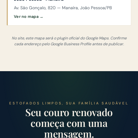
Av. São Gonçalo, 820 — Manaíra, João Pessoa/PB
Ver no mapa →
No site, este mapa será o plugin oficial do Google Maps. Confirme
cada endereço pelo Google Business Profile antes de publicar.
ESTOFADOS LIMPOS, SUA FAMÍLIA SAUDÁVEL
Seu couro renovado
começa com uma
mensagem.