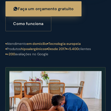
Faça um orçamento gratuito
Como funciona
Atendimento
em domicílio
Tecnologia europeia
Produtos
hipoalergênicos
Desde 2017
+5.400
clientes
+200
avaliações no Google