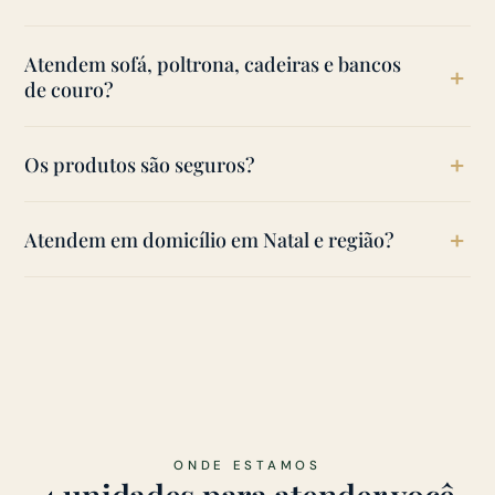
Muitas saem; depende do tipo e do tempo da
Atendem sofá, poltrona, cadeiras e bancos
mancha.
de couro?
Sim, residenciais e corporativos.
Os produtos são seguros?
Sim. Nossas linhas próprias cuidam do couro com
Atendem em domicílio em Natal e região?
segurança para a família.
Sim, Natal, Parnamirim e região.
ONDE ESTAMOS
4 unidades para atender você