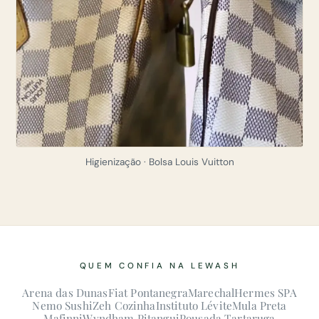
Higienização · Bolsa Louis Vuitton
QUEM CONFIA NA LEWASH
Arena das Dunas
Fiat Pontanegra
Marechal
Hermes SPA
Nemo Sushi
Zeh Cozinha
Instituto Lévite
Mula Preta
Mafinni
Wyndham Pitangui
Pousada Tartaruga